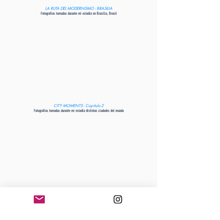
LA RUTA DEL MODERNISMO - BRASILIA
Fotografías tomadas durante mi estadía en Brasilia, Brasil
CITY MOMENTS - Capítulo 2
Fotografías tomadas durante mi estadía distintas ciudades del mundo
CITY MOMENTS - Capítulo 3
Fotografías tomadas durante mi estadía distintas ciudades del mundo