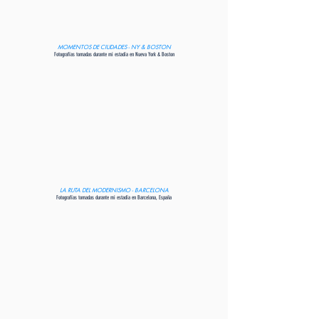
MOMENTOS DE CIUDADES - NY & BOSTON
Fotografías tomadas durante mi estadía en Nueva York & Boston
LA RUTA DEL MODERNISMO - BARCELONA
Fotografías tomadas durante mi estadía en Barcelona, España