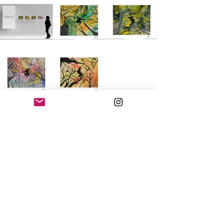
ENVIAR EMAIL PARA SOLICITAR FOLLETO (ESP-PRT-ENG)
Argentina | calogaldo@gmail..com / Artista
visual
Copyright ©
2008-2024
by Claudio A. Logaldo.
Todos los derechos reservados. All rights reserved