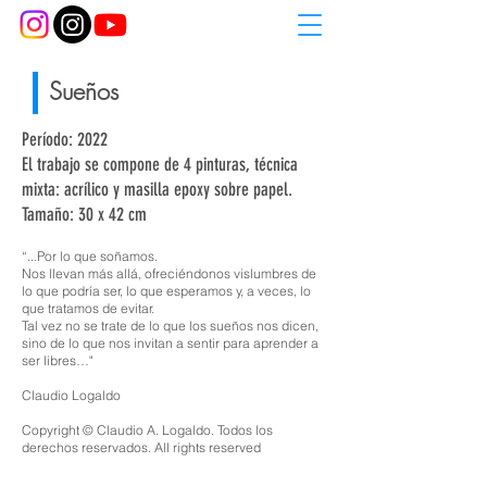
Sueños
Período: 2022
El trabajo se compone de 4 pinturas, técnica
mixta: acrílico y masilla epoxy sobre papel.
Tamaño: 30 x 42 cm
“...Por lo que soñamos.
Nos llevan más allá, ofreciéndonos vislumbres de
lo que podría ser, lo que esperamos y, a veces, lo
que tratamos de evitar.
Tal vez no se trate de lo que los sueños nos dicen,
sino de lo que nos invitan a sentir para aprender a
ser libres…"
Claudio Logaldo
Copyright © Claudio A. Logaldo. Todos los
derechos reservados. All rights reserved